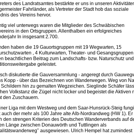
treters des Landratsamtes bestärkte er uns in unseren Aktivitäte
germeister Fahrländer, als Vertreter der Stadt hob das soziale
dnis des Vereins hervor.
htig viel unterwegs waren die Mitglieder des Schwäbischen
vereins in den Ortsgruppen. Allenthalben ein erfolgreiches
derjahr In insgesamt 2.700.
nden haben die 19 Gauortsgruppen mit 19 Wegwarten, 15
urschutzwarten , 4 Kulturwarten, Theater- und Gesangsgruppen
en beachtlichen Beitrag zum Landschafts- bzw. Naturschutz und
ditionsweitergabe geleistet.
tisch diskutierte die Gauversammlung - angeregt durch Gauweg
s Kopp - über das Bezeichnen von Wanderwegen. Weg von Na
 Schildern hin zu gemalten Wegzeichen. Sieglinde Schäfer läss
hen Volkstanz die Zügel nicht locker und begeistet die Aktiven 
t den Zuschauern.
einer Liga mit dem Westweg und dem Saar-Hunsrück-Steig fungi
zt auch der mehr als 100 Jahre alte Alb-Nordrandweg (HW 1). Er 
h den strengen Kriterien des Deutschen Wanderverbands auf d
len Länge zwischen Donauwörth und Tuttlingen als
alitätswanderweg" ausgewiesen. Ulrich Hempel hat zumindest