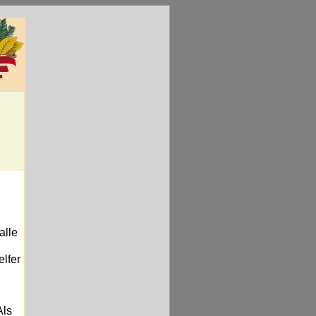
alle
lfer
Als