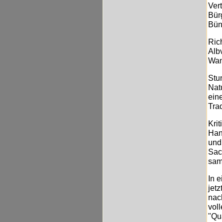
Ver
Bür
Bün
Ric
Alb
Wan
Stu
Nat
ein
Tra
Kri
Han
und
Sac
sam
In 
jet
nac
vol
"Qu