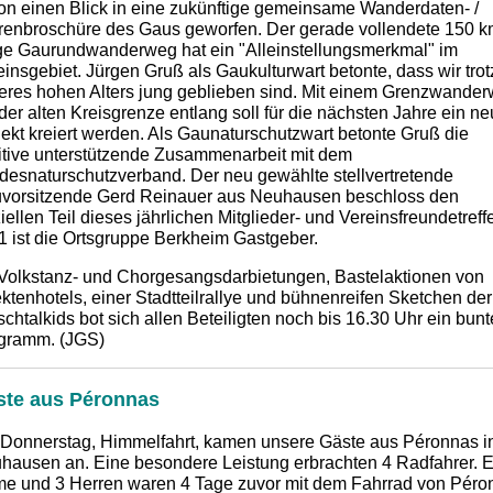
on einen Blick in eine zukünftige gemeinsame Wanderdaten- /
renbroschüre des Gaus geworfen. Der gerade vollendete 150 
ge Gaurundwanderweg hat ein "Alleinstellungsmerkmal" im
einsgebiet. Jürgen Gruß als Gaukulturwart betonte, dass wir trot
eres hohen Alters jung geblieben sind. Mit einem Grenzwande
 der alten Kreisgrenze entlang soll für die nächsten Jahre ein n
jekt kreiert werden. Als Gaunaturschutzwart betonte Gruß die
itive unterstützende Zusammenarbeit mit dem
desnaturschutzverband. Der neu gewählte stellvertretende
vorsitzende Gerd Reinauer aus Neuhausen beschloss den
ziellen Teil dieses jährlichen Mitglieder- und Vereinsfreundetreff
1 ist die Ortsgruppe Berkheim Gastgeber.
 Volkstanz- und Chorgesangsdarbietungen, Bastelaktionen von
ektenhotels, einer Stadtteilrallye und bühnenreifen Sketchen der
chtalkids bot sich allen Beteiligten noch bis 16.30 Uhr ein bunt
gramm. (JGS)
ste aus Péronnas
Donnerstag, Himmelfahrt, kamen unsere Gäste aus Péronnas i
hausen an. Eine besondere Leistung erbrachten 4 Radfahrer. 
e und 3 Herren waren 4 Tage zuvor mit dem Fahrrad von Péro