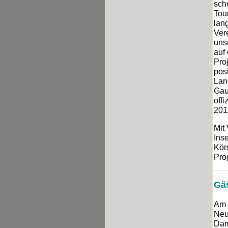
sch
Tou
lan
Ver
uns
auf
Pro
pos
Lan
Gau
offi
201
Mit
Ins
Körs
Pro
Gä
Am 
Neu
Dam