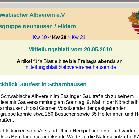
wäbischer Albverein e.V.
sgruppe Neuhausen / Fildern
Kw 19 <
Kw 20
> Kw 21
Mitteilungsblatt vom 20.05.2010
Artikel
für's Blättle bitte
bis Freitags abends
an:
mitteilungsblatt@albverein-neuhausen.de
kblick Gaufest in Scharnhausen
 Schwäbische Albverein im Esslinger Gau traf sich zu seinem
fest mit Gauversammlung am Sonntag, 9. Mai in der Körschtalh
arnhausen. Horst Gromer, Vorsitzender der gastgebenden
sgruppe konnte etwa 250 Besucher sowie 35 Helferinnen und He
rüßen.
ichte kamen vom Vorstand Ulrich Hempel und den Fachwarten.
thias Berg fand nur anerkende Worte für die Naturschutzarbeit! 