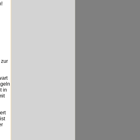
n!
 zur
wart
geln
t in
mit
ert
ist
er