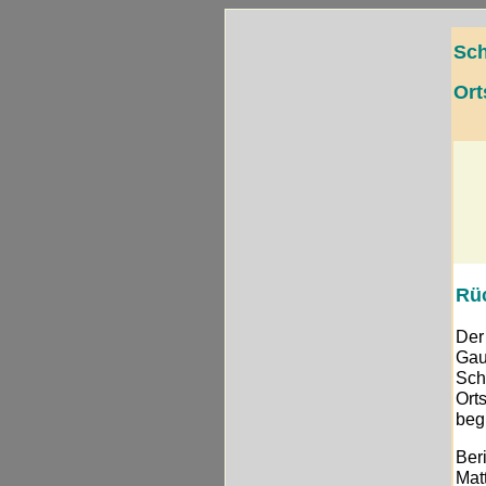
Sch
Ort
Rüc
Der
Gau
Sch
Ort
beg
Ber
Mat