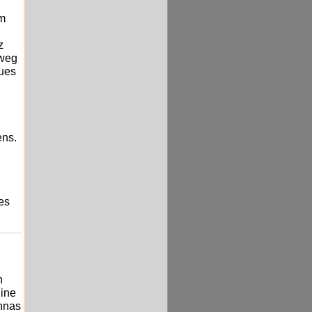
km
z
rweg
eues
ens.
es
n
Eine
nnas