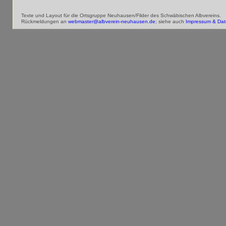
Texte und Layout für die Ortsgruppe Neuhausen/Filder des Schwäbischen Albvereins.
Rückmeldungen an
webmaster@albverein-neuhausen.de
; siehe auch
Impressum & Dat